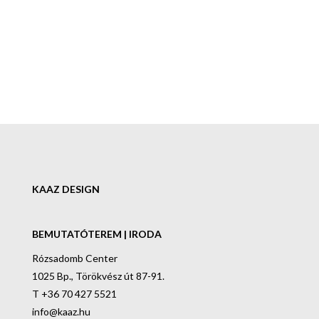
KAAZ DESIGN
BEMUTATÓTEREM | IRODA
Rózsadomb Center
1025 Bp., Törökvész út 87-91.
T +36 70 427 5521
info@kaaz.hu