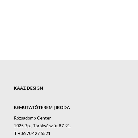
KAAZ DESIGN
BEMUTATÓTEREM | IRODA
Rózsadomb Center
1025 Bp., Törökvész út 87-91.
T +36 70 427 5521