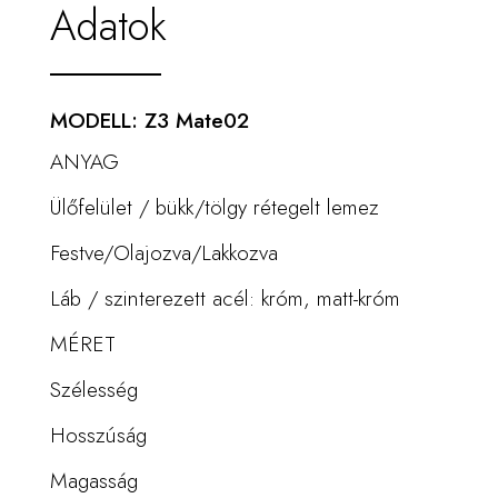
Adatok
MODELL: Z3 Mate02
ANYAG
Ülőfelület / bükk/tölgy rétegelt lemez
Festve/Olajozva/Lakkozva
Láb / szinterezett acél: króm, matt-króm
MÉRET
Szélesség
Hosszúság
Magasság