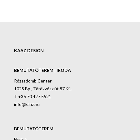
KAAZ DESIGN
BEMUTATÓTEREM | IRODA
Rózsadomb Center
1025 Bp., Törökvész út 87-91.
T +36 70 427 5521
info@kaaz.hu
BEMUTATÓTEREM
Nyitva