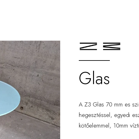
Glas
A Z3 Glas 70 mm es szint
hegesztéssel, egyedi es
kötőelemmel, 10mm vízti