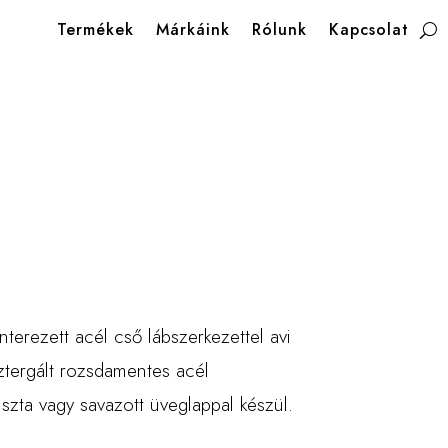
Termékek
Márkáink
Rólunk
Kapcsolat
erezett acél cső lábszerkezettel avi
ztergált rozsdamentes acél
szta vagy savazott üveglappal készül.